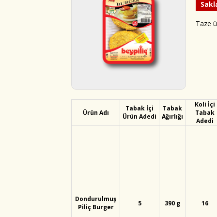
Sakl
Taze ü
Koli İçi
Tabak İçi
Tabak
Ürün Adı
Tabak
Ürün Adedi
Ağırlığı
Adedi
Dondurulmuş
5
390 g
16
Piliç Burger