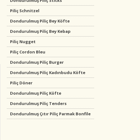
Dondurulmuş Piliç Sticks
Piliç Schnitzel
Dondurulmuş Piliç Bey Köfte
Dondurulmuş Piliç Bey Kebap
Piliç Nugget
Piliç Cordon Bleu
Dondurulmuş Piliç Burger
Dondurulmuş Piliç Kadınbudu Köfte
Piliç Döner
Dondurulmuş Piliç Köfte
Dondurulmuş Piliç Tenders
Dondurulmuş Çıtır Piliç Parmak Bonfile