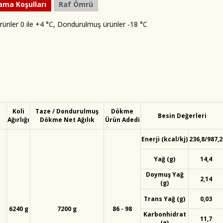
ama Koşulları
Raf Ömrü
rünler 0 ile +4 °C, Dondurulmuş ürünler -18 °C
Koli
Taze / Dondurulmuş
Dökme
Besin Değerleri
Ağırlığı
Dökme Net Ağılık
Ürün Adedi
Enerji (kcal/kj)
236,8/987,2
Yağ (g)
14,4
Doymuş Yağ
2,14
(g)
Trans Yağ (g)
0,03
6240 g
7200 g
86 - 98
Karbonhidrat
11,7
(g)