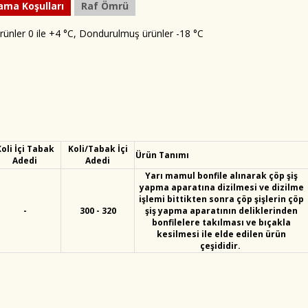
ama Koşulları
Raf Ömrü
rünler 0 ile +4 °C, Dondurulmuş ürünler -18 °C
oli İçi Tabak
Koli/Tabak İçi
Ürün Tanımı
Adedi
Adedi
Yarı mamul bonfile alınarak çöp şiş
yapma aparatına dizilmesi ve dizilme
işlemi bittikten sonra çöp şişlerin çöp
-
300 - 320
şiş yapma aparatının deliklerinden
bonfilelere takılması ve bıçakla
kesilmesi ile elde edilen ürün
çeşididir.